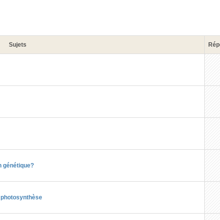
Sujets
Rép
n génétique?
a photosynthèse