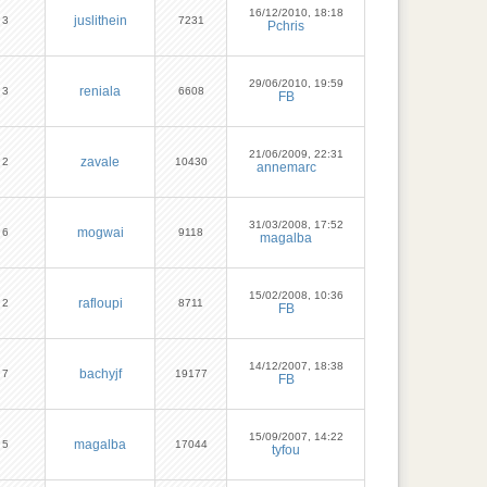
16/12/2010, 18:18
juslithein
3
7231
Pchris
29/06/2010, 19:59
reniala
3
6608
FB
21/06/2009, 22:31
zavale
2
10430
annemarc
31/03/2008, 17:52
mogwai
6
9118
magalba
15/02/2008, 10:36
rafloupi
2
8711
FB
14/12/2007, 18:38
bachyjf
7
19177
FB
15/09/2007, 14:22
magalba
5
17044
tyfou