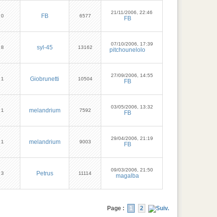
21/11/2006, 22:46
FB
0
6577
FB
07/10/2006, 17:39
syl-45
8
13162
pitchounelolo
27/09/2006, 14:55
Giobrunetti
1
10504
FB
03/05/2006, 13:32
melandrium
1
7592
FB
29/04/2006, 21:19
melandrium
1
9003
FB
09/03/2006, 21:50
Petrus
3
11114
magalba
Page :
1
2