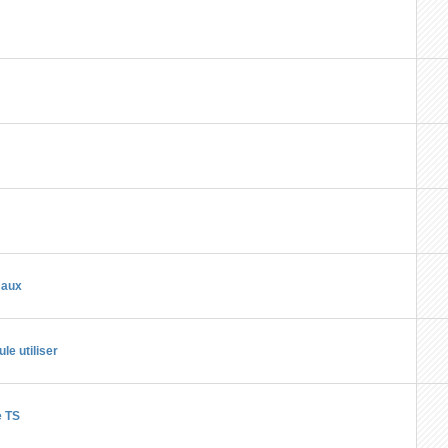
maux
le utiliser
e TS