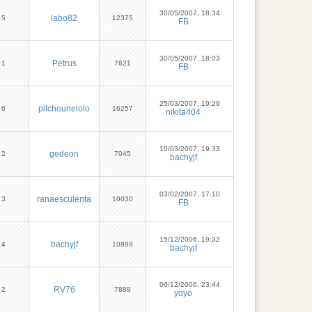
30/05/2007, 18:34
labo82
5
12375
FB
30/05/2007, 18:03
Petrus
1
7621
FB
25/03/2007, 19:29
pitchounelolo
6
16257
nikita404
10/03/2007, 19:33
gedeon
2
7045
bachyjf
03/02/2007, 17:10
ranaesculenta
3
10030
FB
15/12/2006, 19:32
bachyjf
4
10898
bachyjf
06/12/2006, 23:44
RV76
2
7888
yoyo