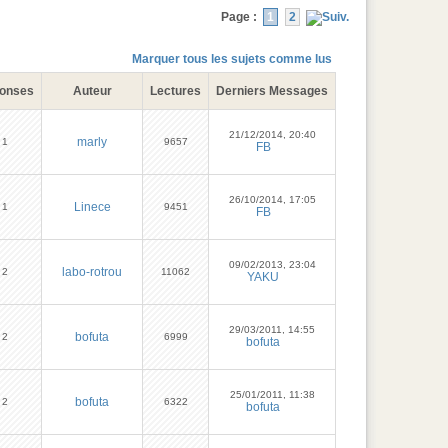
Page :
1
2
Marquer tous les sujets comme lus
onses
Auteur
Lectures
Derniers Messages
21/12/2014, 20:40
marly
1
9657
FB
26/10/2014, 17:05
Linece
1
9451
FB
09/02/2013, 23:04
labo-rotrou
2
11062
YAKU
29/03/2011, 14:55
bofuta
2
6999
bofuta
25/01/2011, 11:38
bofuta
2
6322
bofuta