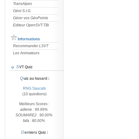
TransAlpes
Géol-S.I.G.
Gérer vos GéoPoints
Editeur OpenSVT-TBi
Informations
Recommander LSVT
Les Animateurs
SVT Quiz
Quiz au hasard :
RNG Saucats
(10 questions)
Meilleurs Scores :
adlene : 99.99%
SOUMARE2 : 90.00%
fafa : 80.00%
Derniers Quiz :