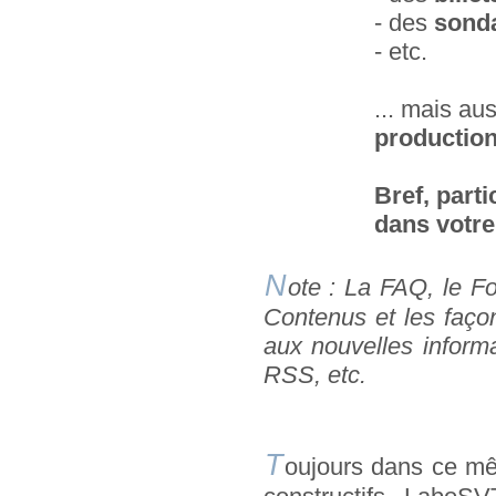
- des
sond
- etc.
... mais aus
productio
Bref, parti
dans votre
N
ote : La FAQ, le F
Contenus et les façons
aux nouvelles informa
RSS, etc.
T
oujours dans ce mêm