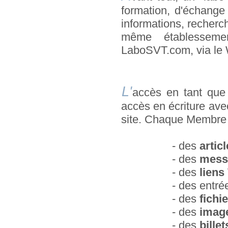
formation, d'échange
informations, recherc
même établessemen
LaboSVT.com, via le W
L'
accès en tant qu
accès en écriture ave
site. Chaque Membre pe
- des
artic
- des
mess
- des
liens
- des entré
- des
fichi
- des
imag
- des
billet