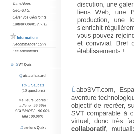
discution, une gale
TransAlpes
Géol-S.I.G.
liens Web, une B
Gérer vos GéoPoints
production, une l
Editeur OpenSVT-TBi
s'enrichit réguliè
vous pouvez rejoind
Informations
et convivial. Bref 
Recommander LSVT
établissements !
Les Animateurs
SVT Quiz
Quiz au hasard :
RNG Saucats
L
aboSVT.com, Espac
(10 questions)
aventure technologiqu
Meilleurs Scores :
objectif de recréer, s
adlene : 99.99%
SOUMARE2 : 90.00%
SVT comparable à ce
fafa : 80.00%
virtuel, donc très 
collaboratif
, mutual
Derniers Quiz :