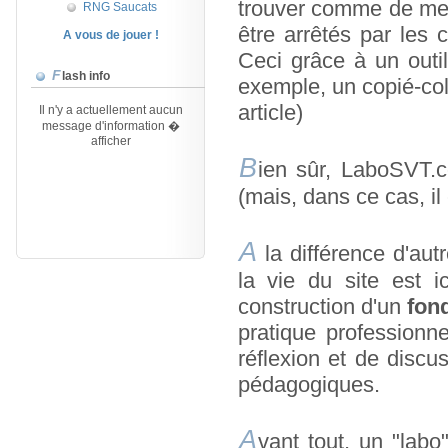
trouver comme de mett
RNG Saucats
être arrêtés par les 
A vous de jouer !
Ceci grâce à un outil
Flash info
exemple, un copié-col
Il n'y a actuellement aucun
article)
message d'information �
afficher
B
ien sûr, LaboSVT.c
(mais, dans ce cas, il 
A
la différence d'au
la vie du site est i
construction d'un
fon
pratique professionn
réflexion et de discu
pédagogiques.
A
vant tout, un "lab