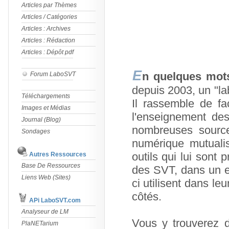
Articles par Thèmes
Articles / Catégories
Articles : Archives
Articles : Rédaction
Articles : Dépôt pdf
E
n quelques mot
Forum LaboSVT
depuis 2003, un "l
Téléchargements
Il rassemble de f
Images et Médias
l'enseignement de
Journal (Blog)
nombreuses source
Sondages
numérique mutualis
outils qui lui sont 
Autres Ressources
Base De Ressources
des SVT, dans un es
Liens Web (Sites)
ci utilisent dans le
côtés.
APi LaboSVT.com
Analyseur de LM
Vous y trouverez 
PlaNETarium