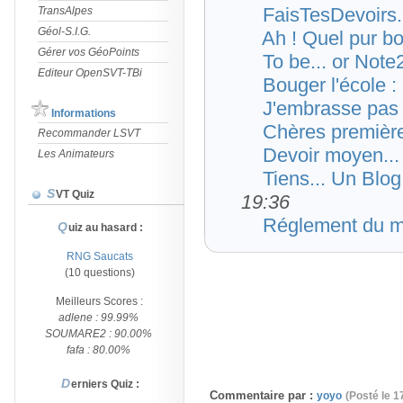
FaisTesDevoirs..
TransAlpes
Géol-S.I.G.
Ah ! Quel pur bo
Gérer vos GéoPoints
To be... or Note
Editeur OpenSVT-TBi
Bouger l'école :
J'embrasse pas 
Informations
Chères première
Recommander LSVT
Devoir moyen... 
Les Animateurs
Tiens... Un Blog
SVT Quiz
19:36
Réglement du m
Quiz au hasard :
RNG Saucats
(10 questions)
Meilleurs Scores :
adlene : 99.99%
SOUMARE2 : 90.00%
fafa : 80.00%
Derniers Quiz :
Commentaire par :
yoyo
(Posté le 1