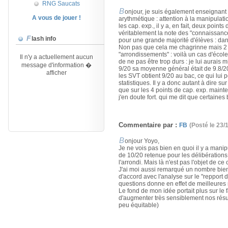
RNG Saucats
B
onjour, je suis également enseignant 
A vous de jouer !
arythmétique : attention à la manipulati
les cap. exp., il y a, en fait, deux poin
véritablement la note des "connaissance
Flash info
pour une grande majorité d'élèves : da
Non pas que cela me chagrinne mais 2 po
Il n'y a actuellement aucun
"arrondissements" : voilà un cas d'école 
message d'information �
de ne pas être trop durs : je lui aurais m
afficher
9/20 sa moyenne général était de 9.8/20
les SVT obtient 9/20 au bac, ce qui lui
statistiques. Il y a donc autant à dire 
que sur les 4 points de cap. exp. mainten
j'en doute fort. qui me dit que certaine
Commentaire par :
FB
(Posté le 23/
B
onjour Yoyo,
Je ne vois pas bien en quoi il y a manip
de 10/20 retenue pour les délibérations
l'arrondi. Mais là n'est pas l'objet de ce
J'ai moi aussi remarqué un nombre bien 
d'accord avec l'analyse sur le "repport
questions donne en effet de meilleures
Le fond de mon idée portait plus sur le 
d'augmenter très sensiblement nos résult
peu équitable)