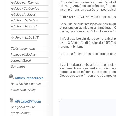
L'une de mes premières notes d'écrit att
Articles par Thèmes
de 7/20). Arrivé en délibération, à la 
Articles / Catégories
Incompréhension passée, un petit calcul 
Articles : Archives
Ecrit 5,5/16 + ECE 4/4 = 9,5 points sur 
Articles : Rédaction
Le but de ce billet n'est pas de polém
Articles : Dépôt pdf
et restons en au niveau arithmétique : 
moitié, des points de SVT suffisants à l'
Forum LaboSVT
Il n'est pas besoin de poser le calcu
ayant 3,5/16 à l'écrit (moins de 4,5/20)
rarement brillant.
Téléchargements
Bref, de 0 à 45% de la note globale de S
Images et Médias
!
Journal (Blog)
Il y a tant d'apprentissages de compéte
Sondages
évaluées. Mais comment et surtout par q
donner à notre métier si une compréhens
élèves que toute l'ingénierie pédagogi
Autres Ressources
Base De Ressources
Liens Web (Sites)
APi LaboSVT.com
Analyseur de LM
PlaNETarium