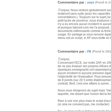
Commentaire par :
yoyo
(Posté le 2
B
onjour, Nous restons globalement sur l
resteront sans suite (pour les capacités
concertations.). Toujours sur le sujet j
petit lycée de province, nous évaluons n
n'y a eu encore aucun incident ni aucune
et puisque labosvt.com me l'a proposé, je
documents intéressants comme la fiche d
usage. En partage je vous renvoie égale
menu est un script, si XP vous botte en t
Commentaire par :
FB
(Posté le 29/
B
onjour,
Concernant l'ECE, sur notre ZAP, en 2005
de ne pas évaluer ses propres élèves de
(quelques enseignants ont cependant prè
aucun incident ni aucune pression égal
l'objectivité de l'évaluation. Pour preu
de 8 points (sur 20 !) entre établisseme
contrat). Bref, c'est une affaire à suivre...
Nous nous éloignons du sujet mais "merc
laquelle, me disant que l'union fait la f
Rien à voir non plus mais le script d'acc
(si cela ne convient pas, me contacter)