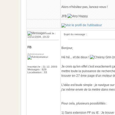
Alors n'hésitez pas, lancez-vous !
JFB
Posté le :
Sujet du message :
13/11/2006, 19:22
FB
Bonjour,
Adminstrateur
Hé hé... et de deux !
(m
Je crois qu'en effet c'est exactement 
Inscrit(e) le : 21 12, 2003
Messages : 629
mettre toute la puissance de recherche
Localisation : 33
trouver en 27 ème page d'un moteur de 
L'idée est toute simple :
je navigue sur 
j'ai même envie de la mettre dans mes 
Pour cela, plusieurs possibilités :
1) Sans extension FF ou IE : Je trouv