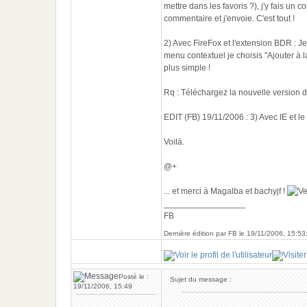
mettre dans les favoris ?), j'y fais un 
commentaire et j'envoie. C'est tout !
2) Avec FireFox et l'extension BDR : Je
menu contextuel je choisis "Ajouter à l
plus simple !
Rq : Téléchargez la nouvelle version de
EDIT (FB) 19/11/2006 : 3) Avec IE et 
Voilà.
@+
... et merci à Magalba et bachyjf !
_________________
FB
Dernière édition par FB le 19/11/2006, 15:53;
Posté le :
Sujet du message :
19/11/2006, 15:49