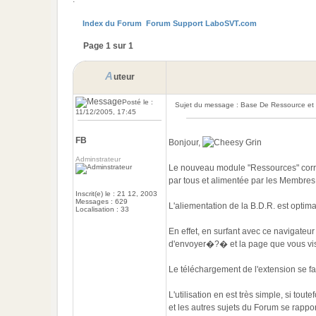
Index du Forum
Forum Support LaboSVT.com
Page 1 sur 1
A
uteur
Posté le :
Sujet du message : Base De Ressource e
11/12/2005, 17:45
FB
Bonjour,
Adminstrateur
Le nouveau module "Ressources" corres
par tous et alimentée par les Membres du
Inscrit(e) le : 21 12, 2003
Messages : 629
L'aliementation de la B.D.R. est opti
Localisation : 33
En effet, en surfant avec ce navigateu
d'envoyer�?� et la page que vous visit
Le téléchargement de l'extension se f
L'utilisation en est très simple, si tou
et les autres sujets du Forum se rappor