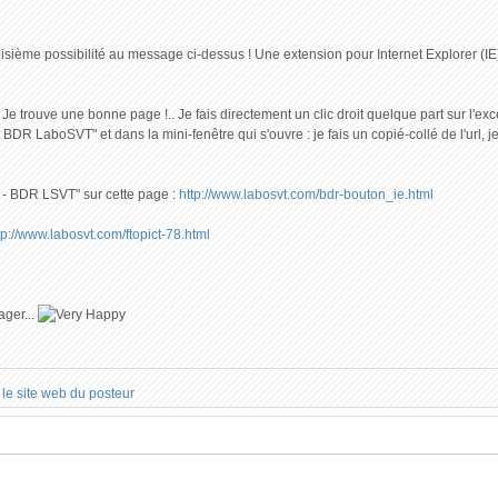
oisième possibilité au message ci-dessus ! Une extension pour Internet Explorer (IE) 
e trouve une bonne page !.. Je fais directement un clic droit quelque part sur l'exce
ut BDR LaboSVT" et dans la mini-fenêtre qui s'ouvre : je fais un copié-collé de l'url
 - BDR LSVT" sur cette page :
http://www.labosvt.com/bdr-bouton_ie.html
tp://www.labosvt.com/ftopict-78.html
ager...