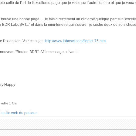
copié-collé de l'url de l'excellente page que je visite sur l'autre fenêtre et que je ve
 trouve une bonne page !.. Je fais directement un clic droit quelque part sur l'excel
a BDR LaboSVT..." et dans la mini-fenêtre qui s'ouvre : je coche deux ou trois chos
 l'extension. Voir ce sujet :
http://www.labosvt.com/ftopict-75.html
le nouveau "Bouton BDR" : Voir message suivant !
 édité 1 fois