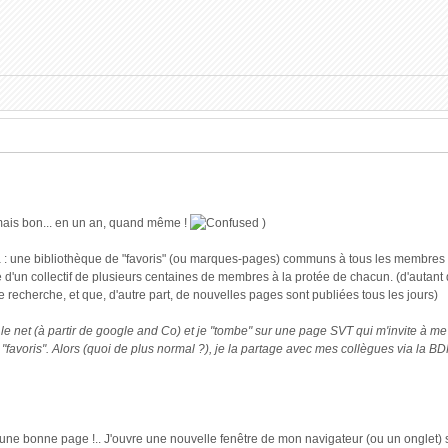
ais bon... en un an, quand même !
)
ça : une bibliothèque de "favoris" (ou marques-pages) communs à tous les membres du
 d'un collectif de plusieurs centaines de membres à la protée de chacun. (d'autan
recherche, et que, d'autre part, de nouvelles pages sont publiées tous les jours)
le net (à partir de google and Co) et je "tombe" sur une page SVT qui m'invite à me d
"favoris". Alors (quoi de plus normal ?), je la partage avec mes collègues via la BD
e une bonne page !.. J'ouvre une nouvelle fenêtre de mon navigateur (ou un onglet)