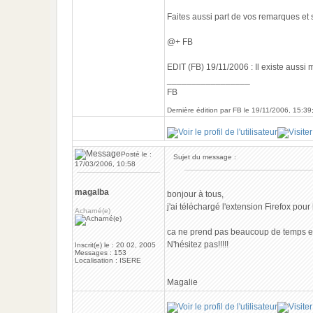
Faites aussi part de vos remarques et 
@+ FB
EDIT (FB) 19/11/2006 : Il existe aussi 
_________________
FB
Dernière édition par FB le 19/11/2006, 15:39;
Posté le :
Sujet du message :
17/03/2006, 10:58
magalba
bonjour à tous,
j'ai téléchargé l'extension Firefox pour
Acharné(e)
ca ne prend pas beaucoup de temps et 
N'hésitez pas!!!!!
Inscrit(e) le : 20 02, 2005
Messages : 153
Localisation : ISERE
Magalie