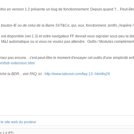
refox en version 1.2 présente un bug de fonctionnement. Depuis quand ?... Peut-êtr
u bouton-IE ou de celui de la Barre SVT&Co, qui, eux, fonctionnent. (enfin, j'espère 
 est disponible (ver.1.3) et votre navigateur FF devrait vous signaler sous peu la dispo
e MàJ automatique ou si vous ne voulez pas attendre : Outils / Modules complément
lisez pas encore... c'est peut-être le moment d'essayer cet outils d'une simplicité enf
com/bdr-extension.html
ichir la BDR... voir FAQ, ici :
http://www.labosvt.com/faq-13-.html#q26
n 1.4 (FF)