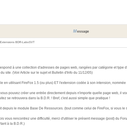
M
essage
t Extensions BDR-LaboSVT
pond à une collection d'adresses de pages web, rangées par catégorie et type d'u
 site. (Voir Article sur le sujet et Bulletin d'Info du 11/12/05)
male en utilisant FireFox 1.5 (ou plus) ET l'extension codée à son intension, nom
r vous pouvez créer une entrée directement depuis n'importe quelle page web, il vous
ez se retrouvera dans la B.D.R. ! Bref, c'est aussi simple que pratique !
ait depuis le module Base De Ressources. (tout comme celui de FireFox, si vous le 
tefois vous rencontrez une difficulté, merci d'utiliser le présent message (post) du Fo
tant à la B.D.R.)