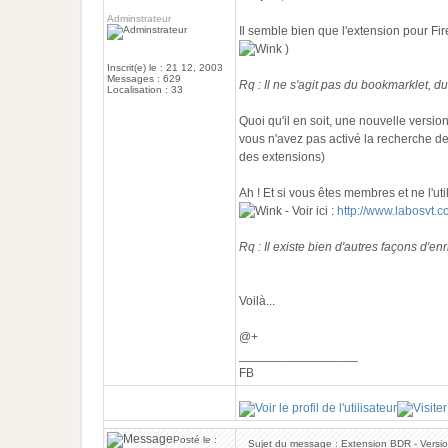
Adminstrateur
Il semble bien que l'extension pour Fi
)
Inscrit(e) le : 21 12, 2003
Messages : 629
Rq : Il ne s'agit pas du bookmarklet, d
Localisation : 33
Quoi qu'il en soit, une nouvelle version
vous n'avez pas activé la recherche d
des extensions)
Ah ! Et si vous êtes membres et ne l'uti
- Voir ici :
http://www.labosvt.
Rq : Il existe bien d'autres façons d'enr
Voilà...
@+
_________________
FB
Posté le :
Sujet du message : Extension BDR - Versio