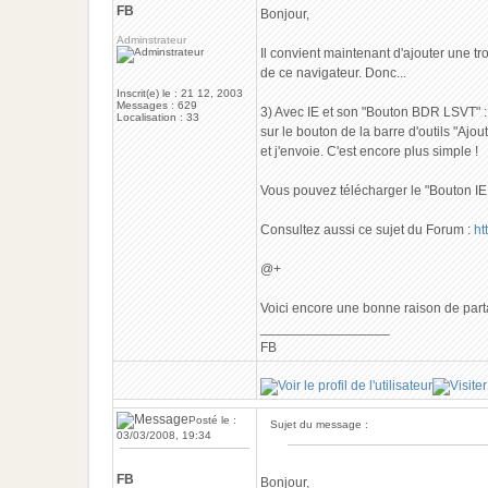
FB
Bonjour,
Adminstrateur
Il convient maintenant d'ajouter une tr
de ce navigateur. Donc...
Inscrit(e) le : 21 12, 2003
Messages : 629
3) Avec IE et son "Bouton BDR LSVT" : J
Localisation : 33
sur le bouton de la barre d'outils "Ajo
et j'envoie. C'est encore plus simple !
Vous pouvez télécharger le "Bouton IE
Consultez aussi ce sujet du Forum :
ht
@+
Voici encore une bonne raison de part
_________________
FB
Posté le :
Sujet du message :
03/03/2008, 19:34
FB
Bonjour,