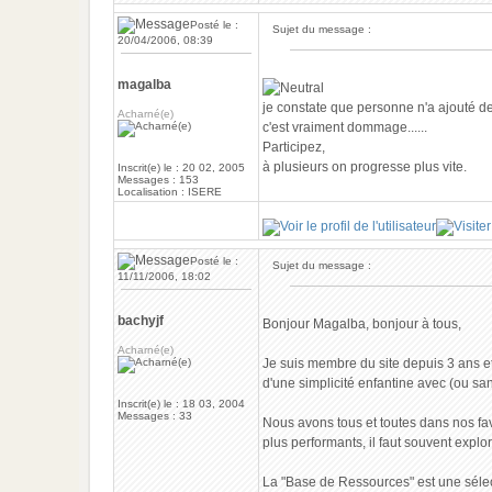
Posté le :
Sujet du message :
20/04/2006, 08:39
magalba
je constate que personne n'a ajouté 
Acharné(e)
c'est vraiment dommage......
Participez,
à plusieurs on progresse plus vite.
Inscrit(e) le : 20 02, 2005
Messages : 153
Localisation : ISERE
Posté le :
Sujet du message :
11/11/2006, 18:02
bachyjf
Bonjour Magalba, bonjour à tous,
Acharné(e)
Je suis membre du site depuis 3 ans et
d'une simplicité enfantine avec (ou san
Inscrit(e) le : 18 03, 2004
Messages : 33
Nous avons tous et toutes dans nos fav
plus performants, il faut souvent expl
La "Base de Ressources" est une sélec