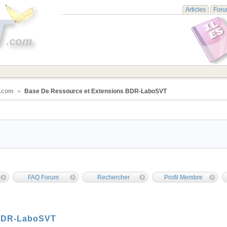
Articles
For
T.com
Base De Ressource et Extensions BDR-LaboSVT
FAQ Forum
Rechercher
Profil Membre
 BDR-LaboSVT