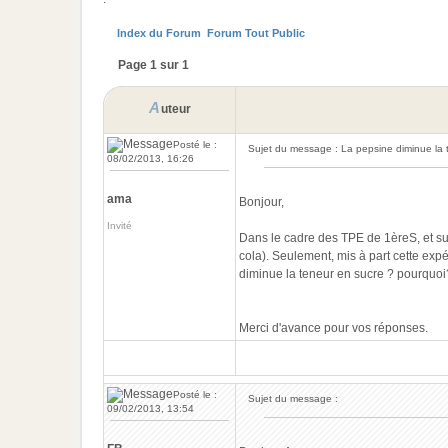
Index du Forum
Forum Tout Public
Page 1 sur 1
A
uteur
Posté le :
Sujet du message : La pepsine diminue la 
08/02/2013, 16:26
ama
Bonjour,
Invité
Dans le cadre des TPE de 1èreS, et su
cola). Seulement, mis à part cette expé
diminue la teneur en sucre ? pourquoi
Merci d'avance pour vos réponses.
Posté le :
Sujet du message :
09/02/2013, 13:54