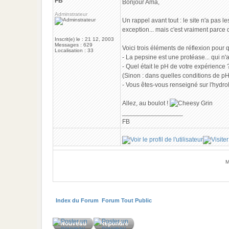
FB
Bonjour Ama,
Adminstrateur
Un rappel avant tout : le site n'a pas
exception... mais c'est vraiment parce
Inscrit(e) le : 21 12, 2003
Messages : 629
Voici trois éléments de réflexion pour
Localisation : 33
- La pepsine est une protéase... qui n'a
- Quel était le pH de votre expérience
(Sinon : dans quelles conditions de pH 
- Vous êtes-vous renseigné sur l'hydro
Allez, au boulot !
_________________
FB
M
Index du Forum
Forum Tout Public