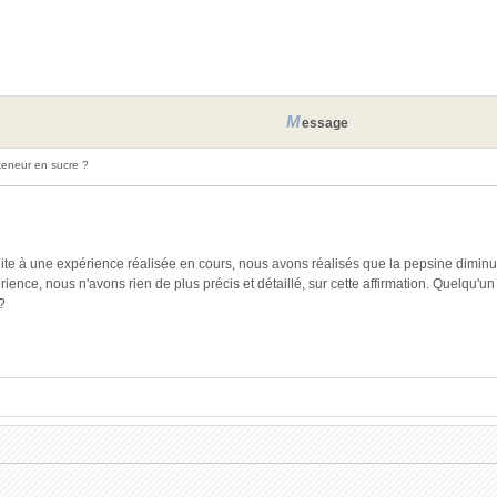
M
essage
teneur en sucre ?
ite à une expérience réalisée en cours, nous avons réalisés que la pepsine dimin
rience, nous n'avons rien de plus précis et détaillé, sur cette affirmation. Quelqu'un
?