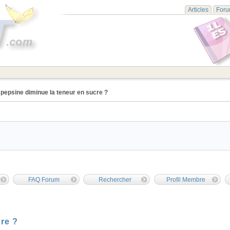
Articles
For
 pepsine diminue la teneur en sucre ?
FAQ Forum
Rechercher
Profil Membre
cre ?