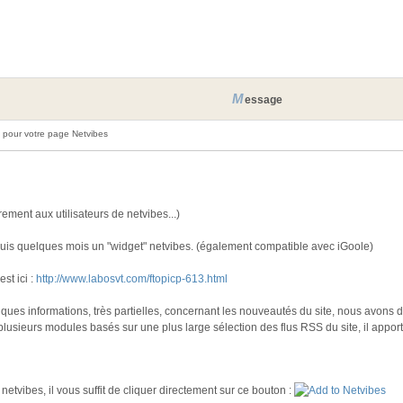
M
essage
pour votre page Netvibes
ement aux utilisateurs de netvibes...)
epuis quelques mois un "widget" netvibes. (également compatible avec iGoole)
st ici :
http://www.labosvt.com/ftopicp-613.html
ues informations, très partielles, concernant les nouveautés du site, nous avons 
lusieurs modules basés sur une plus large sélection des flus RSS du site, il apport
netvibes, il vous suffit de cliquer directement sur ce bouton :