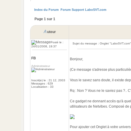
Index du Forum
Forum Support LaboSVT.com
Page 1 sur 1
A
uteur
Posté le :
Sujet du message : Onglet "LaboSVT.com" 
24/01/2008, 19:37
FB
Bonjour,
Adminstrateur
(Ce message s'adresse plus particulièr
Vous le savez sans doute, il existe d
Inscrit(e) le : 21 12, 2003
Messages : 629
Localisation : 33
Rq : Non ? Vous ne le saviez pas ?.. C'e
Ce gadget ne donnant accès qu'à quelq
utilisateurs de Netvibes. Composé de p
Pour ajouter cet Onglet à votre univers 