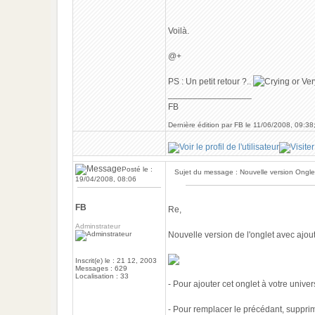
Voilà.
@+
PS : Un petit retour ?..
_________________
FB
Dernière édition par FB le 11/06/2008, 09:38;
Posté le :
Sujet du message : Nouvelle version Ongle
19/04/2008, 08:06
FB
Re,
Adminstrateur
Nouvelle version de l'onglet avec ajou
Inscrit(e) le : 21 12, 2003
Messages : 629
Localisation : 33
- Pour ajouter cet onglet à votre unive
- Pour remplacer le précédant, supprim