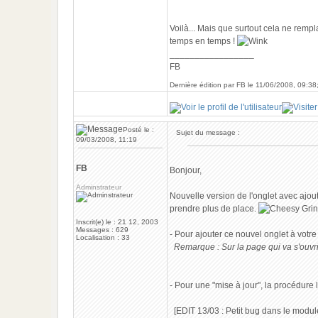
Voilà... Mais que surtout cela ne rempl
temps en temps !
_________________
FB
Dernière édition par FB le 11/06/2008, 09:38;
Posté le :
Sujet du message :
09/03/2008, 11:19
FB
Bonjour,
Adminstrateur
Nouvelle version de l'onglet avec ajo
prendre plus de place.
Inscrit(e) le : 21 12, 2003
Messages : 629
- Pour ajouter ce nouvel onglet à votre
Localisation : 33
.
Remarque : Sur la page qui va s'ouvri
- Pour une "mise à jour", la procédure l
.
[EDIT 13/03 : Petit bug dans le modu