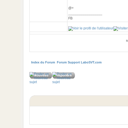
@+
_________________
FB
M
Index du Forum
Forum Support LaboSVT.com