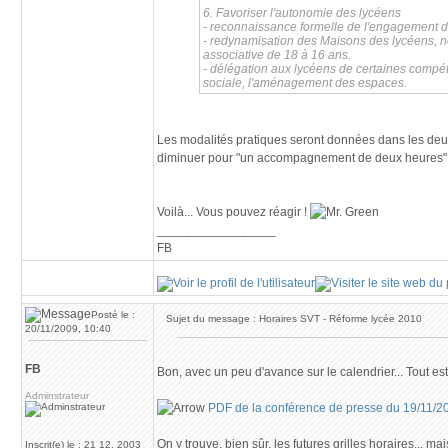
6. Favoriser l'autonomie des lycéens
- reconnaissance formelle de l'engagement de
- redynamisation des Maisons des lycéens, no
associative de 18 à 16 ans.
- délégation aux lycéens de certaines compéte
sociale, l'aménagement des espaces.
Les modalités pratiques seront données dans les deux 
diminuer pour "un accompagnement de deux heures" se f
Voilà... Vous pouvez réagir !
_________________
FB
Posté le :
Sujet du message : Horaires SVT - Réforme lycée 2010
20/11/2009, 10:40
FB
Bon, avec un peu d'avance sur le calendrier... Tout est
Adminstrateur
PDF de la conférence de presse du 19/11/2
On y trouve, bien sûr, les futures grilles horaires... ma
Inscrit(e) le : 21 12, 2003