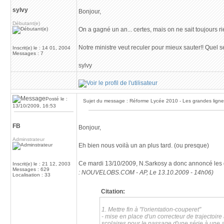
sylvy
Bonjour,
Débutant(e)
On a gagné un an... certes, mais on ne sait toujours r
Notre ministre veut reculer pour mieux sauter!! Quel 
Inscrit(e) le : 14 01, 2004
Messages : 7
sylvy
Posté le :
Sujet du message : Réforme Lycée 2010 - Les grandes lign
13/10/2009, 16:53
FB
Bonjour,
Adminstrateur
Eh bien nous voilà un an plus tard. (ou presque)
Ce mardi 13/10/2009, N.Sarkosy a donc annoncé les gra
Inscrit(e) le : 21 12, 2003
Messages : 629
: NOUVELOBS.COM - AP, Le 13.10.2009 - 14h06)
Localisation : 33
Citation:
1. Mettre fin à "l'orientation-couperet"
- mise en place d'un correcteur de trajectoi
scolaires pour le passage d'une série à une a