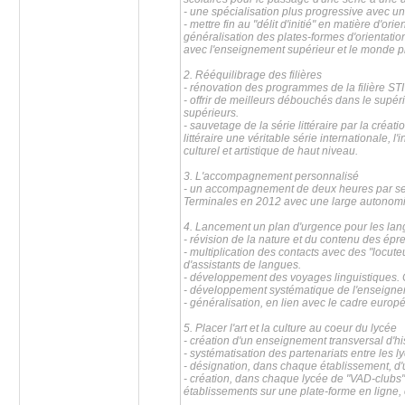
- une spécialisation plus progressive avec u
- mettre fin au "délit d'initié" en matière d'ori
généralisation des plates-formes d'orientatio
avec l'enseignement supérieur et le monde p
2. Rééquilibrage des filières
- rénovation des programmes de la filière STI 
- offrir de meilleurs débouchés dans le supér
supérieurs.
- sauvetage de la série littéraire par la créat
littéraire une véritable série internationale, 
culturel et artistique de haut niveau.
3. L'accompagnement personnalisé
- un accompagnement de deux heures par sem
Terminales en 2012 avec une large autonomie
4. Lancement un plan d'urgence pour les lan
- révision de la nature et du contenu des ép
- multiplication des contacts avec des "locut
d'assistants de langues.
- développement des voyages linguistiques. C
- développement systématique de l'enseignem
- généralisation, en lien avec le cadre eur
5. Placer l'art et la culture au coeur du lycée
- création d'un enseignement transversal d'his
- systématisation des partenariats entre les lyc
- désignation, dans chaque établissement, d'u
- création, dans chaque lycée de "VAD-clubs
établissements sur une plate-forme en ligne,