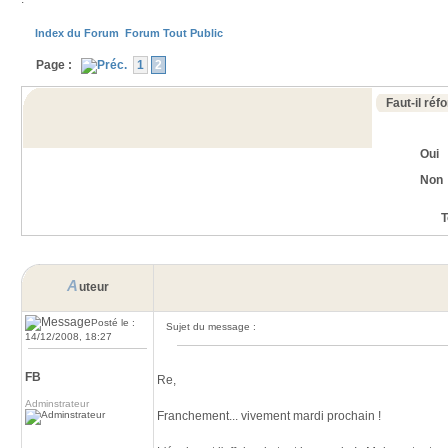
Index du Forum
Forum Tout Public
Page :
1
2
Faut-il réf
Oui
Non
T
A
uteur
Posté le :
Sujet du message :
14/12/2008, 18:27
FB
Re,
Adminstrateur
Franchement... vivement mardi prochain !