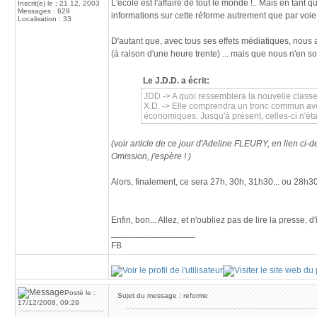
L'école est l'affaire de tout le monde !.. Mais en tant
Inscrit(e) le : 21 12, 2003
Messages : 629
informations sur cette réforme autrement que par voie
Localisation : 33
D'autant que, avec tous ses effets médiatiques, nous
(à raison d'une heure trente) ... mais que nous n'en 
Le J.D.D. a écrit:
JDD -> A quoi ressemblera la nouvelle class
X.D. -> Elle comprendra un tronc commun avec 
économiques. Jusqu'à présent, celles-ci n'éta
(voir article de ce jour d'Adeline FLEURY, en lien ci-
Omission, j'espère ! )
Alors, finalement, ce sera 27h, 30h, 31h30... ou 28h30 
Enfin, bon... Allez, et n'oubliez pas de lire la presse, d'
_________________
FB
Posté le :
Sujet du message : reforme
17/12/2008, 09:29