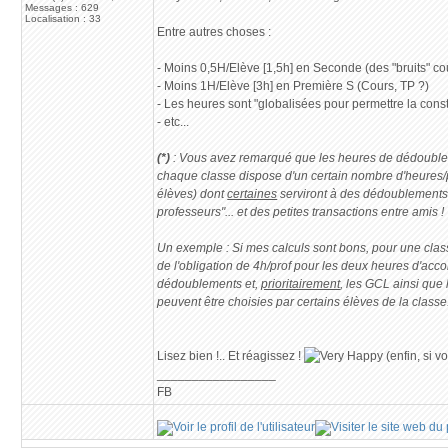
Messages : 629
Localisation : 33
Entre autres choses :
- Moins 0,5H/Elève [1,5h] en Seconde (des "bruits" cou
- Moins 1H/Elève [3h] en Première S (Cours, TP ?)
- Les heures sont "globalisées pour permettre la const
- etc...
(*)
: Vous avez remarqué que les heures de dédoubleme
chaque classe dispose d'un certain nombre d'heures/
élèves) dont
certaines
serviront à des dédoublements q
professeurs"... et des petites transactions entre amis !
Un exemple : Si mes calculs sont bons, pour une class
de l'obligation de 4h/prof pour les deux heures d'acc
dédoublements et,
prioritairement
, les GCL ainsi que 
peuvent être choisies par certains élèves de la classe
Lisez bien !.. Et réagissez !
(enfin, si v
_________________
FB