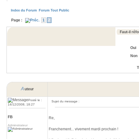
Index du Forum
Forum Tout Public
Page :
1
2
Faut-il réf
Oui
Non
T
A
uteur
Posté le :
Sujet du message :
14/12/2008, 18:27
FB
Re,
Adminstrateur
Franchement... vivement mardi prochain !