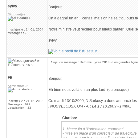
sylvy
Bonjour,
Débutant(e)
On a gagné un an... certes, mais on ne sait toujours r
Notre ministre veut reculer pour mieux sauter!! Quel 
Inscrit(e) le : 14 01, 2004
Messages : 7
sylvy
Posté le :
Sujet du message : Réforme Lycée 2010 - Les grandes lign
13/10/2009, 16:53
FB
Bonjour,
Adminstrateur
Eh bien nous voilà un an plus tard. (ou presque)
Ce mardi 13/10/2009, N.Sarkosy a donc annoncé les gra
Inscrit(e) le : 21 12, 2003
Messages : 629
: NOUVELOBS.COM - AP, Le 13.10.2009 - 14h06)
Localisation : 33
Citation:
1. Mettre fin à "l'orientation-couperet"
- mise en place d'un correcteur de trajectoi
scolaires pour le passage d'une série à une a