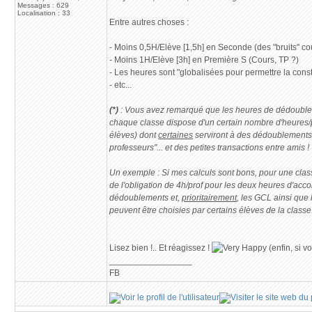
Messages : 629
Localisation : 33
Entre autres choses :
- Moins 0,5H/Elève [1,5h] en Seconde (des "bruits" cou
- Moins 1H/Elève [3h] en Première S (Cours, TP ?)
- Les heures sont "globalisées pour permettre la const
- etc...
(*)
: Vous avez remarqué que les heures de dédoubleme
chaque classe dispose d'un certain nombre d'heures/
élèves) dont
certaines
serviront à des dédoublements q
professeurs"... et des petites transactions entre amis !
Un exemple : Si mes calculs sont bons, pour une class
de l'obligation de 4h/prof pour les deux heures d'acc
dédoublements et,
prioritairement
, les GCL ainsi que 
peuvent être choisies par certains élèves de la classe
Lisez bien !.. Et réagissez !
(enfin, si v
_________________
FB