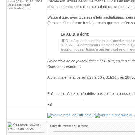
L'école est l'affaire de tout le monde !.. Mais en tant
Inscrit(e) le : 21 12, 2003
Messages : 629
informations sur cette réforme autrement que par voie
Localisation : 33
D'autant que, avec tous ses effets médiatiques, nous
(à raison d'une heure trente) ... mais que nous n'en 
Le J.D.D. a écrit:
JDD -> A quoi ressemblera la nouvelle class
X.D. -> Elle comprendra un tronc commun avec 
économiques. Jusqu'à présent, celles-ci n'éta
(voir article de ce jour d'Adeline FLEURY, en lien ci-
Omission, j'espère ! )
Alors, finalement, ce sera 27h, 30h, 31h30... ou 28h30 
Enfin, bon... Allez, et n'oubliez pas de lire la presse, d'
_________________
FB
Posté le :
Sujet du message : reforme
17/12/2008, 09:29