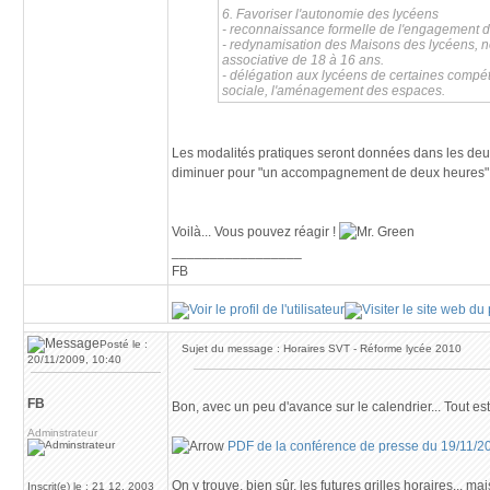
6. Favoriser l'autonomie des lycéens
- reconnaissance formelle de l'engagement de
- redynamisation des Maisons des lycéens, no
associative de 18 à 16 ans.
- délégation aux lycéens de certaines compéte
sociale, l'aménagement des espaces.
Les modalités pratiques seront données dans les deux 
diminuer pour "un accompagnement de deux heures" se f
Voilà... Vous pouvez réagir !
_________________
FB
Posté le :
Sujet du message : Horaires SVT - Réforme lycée 2010
20/11/2009, 10:40
FB
Bon, avec un peu d'avance sur le calendrier... Tout est
Adminstrateur
PDF de la conférence de presse du 19/11/2
On y trouve, bien sûr, les futures grilles horaires... ma
Inscrit(e) le : 21 12, 2003