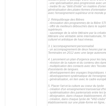
- une spécialisation plus progressive avec u
- mettre fin au "délit d'initié" en matière d'ori
généralisation des plates-formes d'orientatio
avec l'enseignement supérieur et le monde p
2. Rééquilibrage des filières
- rénovation des programmes de la filière STI 
- offrir de meilleurs débouchés dans le supér
supérieurs.
- sauvetage de la série littéraire par la créat
littéraire une véritable série internationale, 
culturel et artistique de haut niveau.
3. L'accompagnement personnalisé
- un accompagnement de deux heures par sem
Terminales en 2012 avec une large autonomie
4. Lancement un plan d'urgence pour les lan
- révision de la nature et du contenu des ép
- multiplication des contacts avec des "locut
d'assistants de langues.
- développement des voyages linguistiques. C
- développement systématique de l'enseignem
- généralisation, en lien avec le cadre eur
5. Placer l'art et la culture au coeur du lycée
- création d'un enseignement transversal d'his
- systématisation des partenariats entre les lyc
- désignation, dans chaque établissement, d'u
- création, dans chaque lycée de "VAD-clubs
établissements sur une plate-forme en ligne,