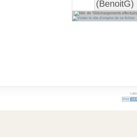
(BenoitG)
P
Labo