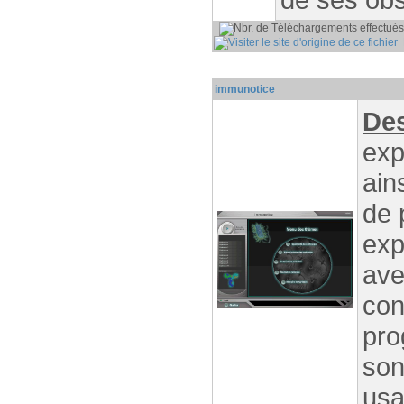
P
immunotice
Des
exp
ain
de 
exp
ave
con
pro
son
usa