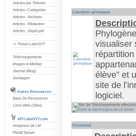
Articles par Thèmes
Articles / Catégories
Calendrier géologique
Articles : Archives
Descripti
Articles : Rédaction
Phylogène
Articles : Dépôt pdf
visualiser
Forum LaboSVT
répartitio
Téléchargements
appartenan
Images et Médias
Journal (Blog)
élève" et 
Sondages
site de l'
Autres Ressources
logiciel.
Base De Ressources
Liens Web (Sites)
P
APi LaboSVT.com
Chronorad
Analyseur de LM
PlaNETarium