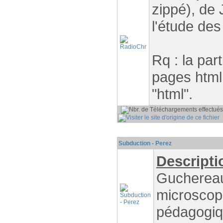
zippé), de 
l'étude des
Rq : la par
pages html 
"html".
P
Subduction - Perez
Descripti
Guchereau
microscope
pédagogiqu