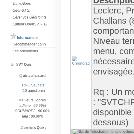
Descripti
TransAlpes
Leclerc, P
Géol-S.I.G.
Gérer vos GéoPoints
Challans (85
Editeur OpenSVT-TBi
comportant
Informations
Niveau ter
Recommander LSVT
menu, comp
Les Animateurs
nécessair
SVT Quiz
envisagée
Quiz au hasard :
RNG Saucats
Rq : Un mo
(10 questions)
: "SVTCHR
Meilleurs Scores :
adlene : 99.99%
disponible 
SOUMARE2 : 90.00%
fafa : 80.00%
dessous)
Derniers Quiz :