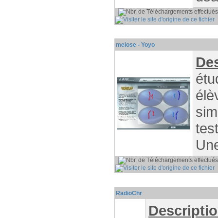
P
meiose - Yoyo
Des
étu
élè
sim
tes
Une
P
RadioChr
Descripti