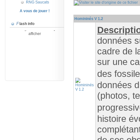
RNG Saucats
P
A vous de jouer !
Homininés V 1.2
Il n'y a actuellement aucun
Flash info
message d'information �
Descripti
afficher
données su
cadre de la
sur une ca
des fossil
données d
(photos, te
progressi
histoire év
complétant
de ses obs