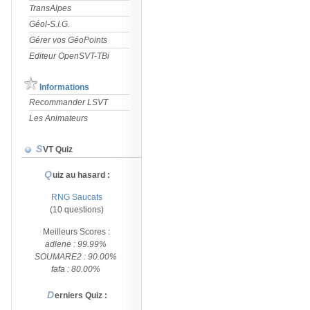
TransAlpes
Géol-S.I.G.
Gérer vos GéoPoints
Editeur OpenSVT-TBi
Informations
Recommander LSVT
Les Animateurs
SVT Quiz
Quiz au hasard :
RNG Saucats
(10 questions)
Meilleurs Scores :
adlene : 99.99%
SOUMARE2 : 90.00%
fafa : 80.00%
Derniers Quiz :