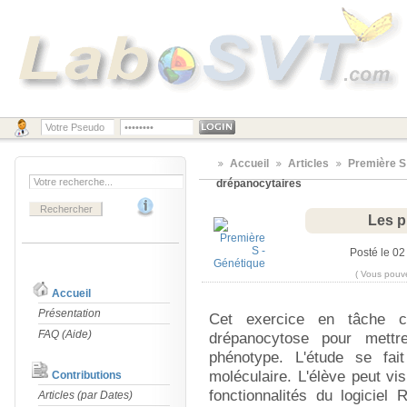
Accueil
Articles
Première S
drépanocytaires
Les p
Posté le 0
( Vous pouve
Accueil
Présentation
Cet exercice en tâche co
FAQ (Aide)
drépanocytose pour mettr
phénotype. L'étude se fait
moléculaire. L'élève peut v
Contributions
fonctionnalités du logiciel
Articles (par Dates)