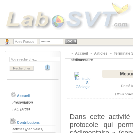
Accueil
Articles
Terminale S
sédimentaire
Mesure
Posté l
( Vous pouvez
Accueil
Présentation
FAQ (Aide)
Dans cette activité
Contributions
protocole qui per
Articles (par Dates)
sédimentaire » (con