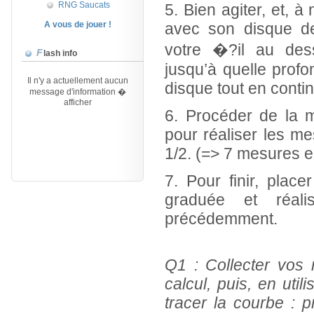
RNG Saucats
5. Bien agiter, et, 
A vous de jouer !
avec son disque de
votre �?il au des
Flash info
jusqu’à quelle pro
Il n'y a actuellement aucun
message d'information �
disque tout en contin
afficher
6. Procéder de la 
pour réaliser les me
1/2. (=> 7 mesures e
7. Pour finir, plac
graduée et réal
précédemment.
Q1 : Collecter vos r
calcul, puis, en util
tracer la courbe : p