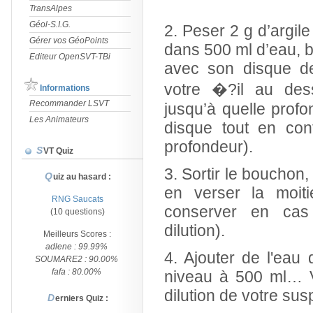
TransAlpes
Géol-S.I.G.
2. Peser 2 g d’argil
Gérer vos GéoPoints
dans 500 ml d’eau, b
Editeur OpenSVT-TBi
avec son disque de
votre �?il au des
Informations
Recommander LSVT
jusqu’à quelle pro
Les Animateurs
disque tout en cont
profondeur).
SVT Quiz
3. Sortir le bouchon
Quiz au hasard :
en verser la moit
RNG Saucats
conserver en cas 
(10 questions)
dilution).
Meilleurs Scores :
adlene : 99.99%
4. Ajouter de l'eau 
SOUMARE2 : 90.00%
fafa : 80.00%
niveau à 500 ml… V
dilution de votre susp
Derniers Quiz :