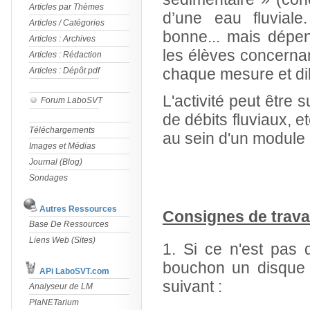
Articles par Thèmes
d’une eau fluviale
Articles / Catégories
bonne... mais dépen
Articles : Archives
les élèves concernant
Articles : Rédaction
chaque mesure et dil
Articles : Dépôt pdf
L'activité peut être 
Forum LaboSVT
de débits fluviaux, e
Téléchargements
au sein d'un module 
Images et Médias
Journal (Blog)
Sondages
Autres Ressources
Consignes de travai
Base De Ressources
Liens Web (Sites)
1. Si ce n'est pas d
bouchon un disque 
APi LaboSVT.com
suivant :
Analyseur de LM
PlaNETarium