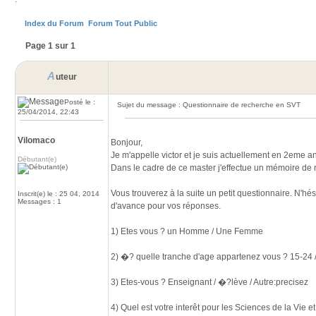
Index du Forum
Forum Tout Public
Page 1 sur 1
A
uteur
Posté le :
Sujet du message : Questionnaire de recherche en SVT
25/04/2014, 22:43
Vilomaco
Bonjour,
Je m'appelle victor et je suis actuellement en 2eme 
Débutant(e)
Dans le cadre de ce master j'effectue un mémoire de 
Vous trouverez à la suite un petit questionnaire. N'
Inscrit(e) le : 25 04, 2014
Messages : 1
d'avance pour vos réponses.
1) Etes vous ? un Homme / Une Femme
2) �? quelle tranche d'age appartenez vous ? 15-24 / 
3) Etes-vous ? Enseignant / �?lève / Autre:precisez
4) Quel est votre interêt pour les Sciences de la Vie e