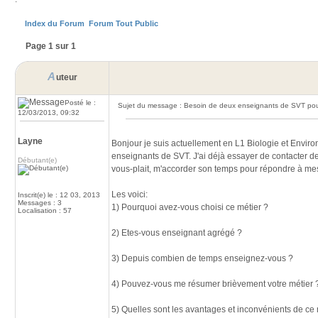
Index du Forum
Forum Tout Public
Page 1 sur 1
A
uteur
Posté le :
Sujet du message : Besoin de deux enseignants de SVT pour
12/03/2013, 09:32
Layne
Bonjour je suis actuellement en L1 Biologie et Enviro
enseignants de SVT. J'ai déjà essayer de contacter de
Débutant(e)
vous-plait, m'accorder son temps pour répondre à me
Les voici:
Inscrit(e) le : 12 03, 2013
Messages : 3
1) Pourquoi avez-vous choisi ce métier ?
Localisation : 57
2) Etes-vous enseignant agrégé ?
3) Depuis combien de temps enseignez-vous ?
4) Pouvez-vous me résumer brièvement votre métier 
5) Quelles sont les avantages et inconvénients de ce 