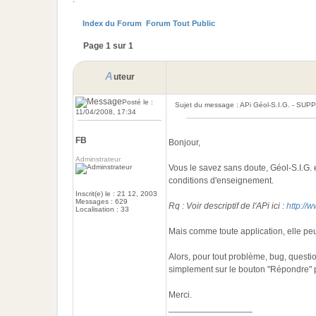
Index du Forum
Forum Tout Public
Page 1 sur 1
A
uteur
Posté le :
Sujet du message : APi Géol-S.I.G. - SU
11/04/2008, 17:34
FB
Bonjour,
Adminstrateur
Vous le savez sans doute, Géol-S.I.G. e
conditions d'enseignement.
Inscrit(e) le : 21 12, 2003
Messages : 629
Rq : Voir descriptif de l'APi ici :
http://
Localisation : 33
Mais comme toute application, elle pe
Alors, pour tout problème, bug, question,
simplement sur le bouton "Répondre" po
Merci.
_________________