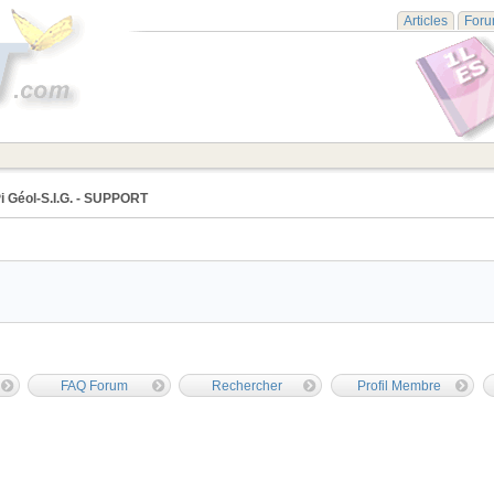
Articles
For
i Géol-S.I.G. - SUPPORT
FAQ Forum
Rechercher
Profil Membre