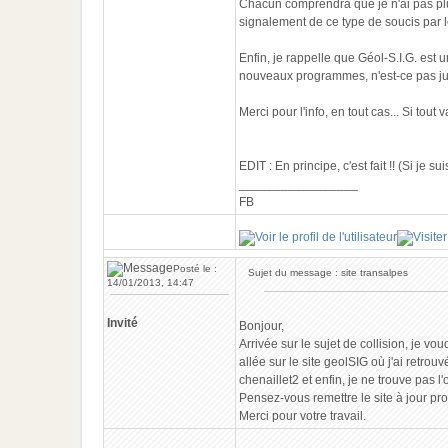
Chacun comprendra que je n'ai pas plus
signalement de ce type de soucis par l
Enfin, je rappelle que Géol-S.I.G. es
nouveaux programmes, n'est-ce pas ju
Merci pour l'info, en tout cas... Si tou
EDIT : En principe, c'est fait !! (Si j
_________________
FB
Posté le :
Sujet du message : site transalpes
14/01/2013, 14:47
Invité
Bonjour,
Arrivée sur le sujet de collision, je vo
allée sur le site geolSIG où j'ai retr
chenaillet2 et enfin, je ne trouve pas 
Pensez-vous remettre le site à jour p
Merci pour votre travail.