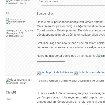
Posté le :
Sujet du message :
15/03/2012, 20:28
FB
Bonjour Lilas,
Adminstrateur
Désolé mais, personnellement je n'ai jamais entendu p
Mais on en est pas (encore) là à l�??éducation nation
Coordonnateur Développement Durable accompagne la
Inscrit(e) le : 21 12, 2003
Messages : 629
développement durable définie en collaboration avec l
Localisation : 33
Bref, il ne s'agit sans doute pas d'une "mission" officie
façon les décisions sans concertations, c'est jamais t
Navré de n'apporter que si peu d'informations...
_________________
FB
Posté le :
Sujet du message : Coordonnateur Développement Durable
24/06/2012, 20:53
Chris59
Si, si, ça existe ! J'ai moi-même, en lycée, été désign
ça n'est pas la mort ! J'ai reçu un courriel depuis, co
Invité
engageant l'année prochaine un projet sur le tri des 