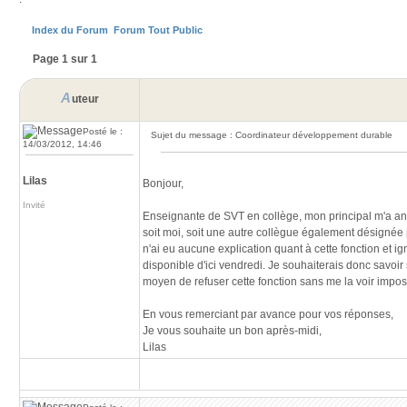
Index du Forum
Forum Tout Public
Page 1 sur 1
A
uteur
Posté le :
Sujet du message : Coordinateur développement durable
14/03/2012, 14:46
Lilas
Bonjour,
Invité
Enseignante de SVT en collège, mon principal m'a ann
soit moi, soit une autre collègue également désignée
n'ai eu aucune explication quant à cette fonction et
disponible d'ici vendredi. Je souhaiterais donc savoir
moyen de refuser cette fonction sans me la voir impose
En vous remerciant par avance pour vos réponses,
Je vous souhaite un bon après-midi,
Lilas