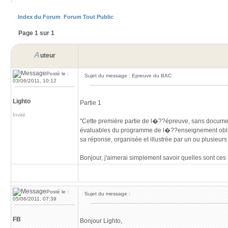
Index du Forum
Forum Tout Public
Page 1 sur 1
A
uteur
Posté le :
Sujet du message : Epreuve du BAC
03/06/2011, 10:12
Lighto
Partie 1
Invité
"Cette première partie de l�??épreuve, sans documen
évaluables du programme de l�??enseignement obligatoi
sa réponse, organisée et illustrée par un ou plusieurs
Bonjour, j'aimerai simplement savoir quelles sont ce
Posté le :
Sujet du message :
05/06/2011, 07:39
FB
Bonjour Lighto,