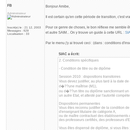
FB
Bonjour Amibe,
Adminstrateur
Il est certain qu'en cette période de transition, c'est vra
Pour ce genre de choses, le bon réflexe me semble êtr
Inscrit(e) le : 21 12, 2003
Messages : 629
et autre SAIM... On y trouve un guide à cette URL :
SI
Localisation : 33
Par le menu j'y ai trouvé ceci : (dans : conditions d'ins
SIAC a écrit:
2. Conditions spécifiques
- Condition de titre ou de dipôme
Session 2010 : dispositions transitoires
Vous devez justifier, au plus tard à la date de
d�??une maîtrise (M1),
ou d�??un titre ou diplôme sanctionnant un 
un autre Etat, et attesté par l'autorité compéte
Dispositions permanentes
Vous êtes reconnu justifier de la condition de
d'enseignant titulaire de catégorie A,
ou de maître contractuel des établissements 
des professeurs certifiés, des professeurs d
Vous êtes dispensé de diplôme, si vous êtes 