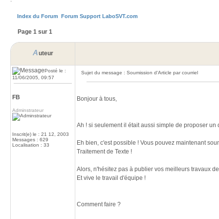
Index du Forum
Forum Support LaboSVT.com
Page 1 sur 1
A
uteur
Posté le :
Sujet du message : Soumission d'Article par courriel
11/06/2005, 09:57
FB
Bonjour à tous,
Adminstrateur
Ah ! si seulement il était aussi simple de proposer un
Inscrit(e) le : 21 12, 2003
Messages : 629
Eh bien, c'est possible ! Vous pouvez maintenant sou
Localisation : 33
Traitement de Texte !
Alors, n'hésitez pas à publier vos meilleurs travaux 
Et vive le travail d'équipe !
Comment faire ?