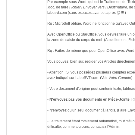
Par exemple sous Word, qui est le Traitement de Texte le
.doc, de faire
Fichier
/
Envoyer vers
/
Destinataire
, de 
labosvt.com (sans espaces avant et après @ !!! )
Rq : Micro$oft oblige, Word ne fonctionne qu'avec Out
Avec OpenOffice ou StarOffice, vous devrez faire un 
la zone de saisie du corps du mél. (Actuellement, Fic
Rq : Faites de même que pour OpenOffice avec Word e
Vous pouvez, bien sûr, rédiger vos Articles directement
- Attention : Si vous possédez plusieurs comptes exp
avez indiqué sur LaboSVT.com. (Voir
Votre Compte
)
- Votre document d'origine peut contenir texte, table
-
N'envoyez pas vos documents en Pièçe-Jointe !
(
- N'envoyez qu'un seul document à la fois. (Faire En
- Le traitement étant totalement automatisé, tout mél
difficulté, comme toujours, contactez l'Admin.
_________________