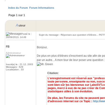
Index du Forum
Forum Informations
Page 1 sur 1
A
uteur
Posté le :
Sujet du message : Réponses aux question d'élèves... PET
28/09/2013, 14:49
FB
Bonjour,
Adminstrateur
De plus en plus d'élèves s'inscrivent au site afin de p
par un autre... A mon tour de leur poser une question 
Inscrit(e) le : 21 12, 2003
Messages : 629
Localisation : 33
Citation:
L'enregistrement est réservé aux "professi
toute personne, enseignante ou non, susce
sont bien sûr les bienvenus sur LaboSVT.com
pages, merci à eux de ne pas créer de Comp
statistiques utiles à son évolution.
De plus, les Forums du site ne peuvent perm
d'adresses internet sur ce Topic :
http://ww