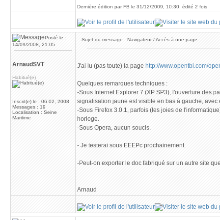
Dernière édition par FB le 31/12/2009, 10:30; édité 2 fois
Posté le :
Sujet du message : Navigateur / Accès à une page
14/09/2008, 21:05
ArnaudSVT
J'ai lu (pas toute) la page
http://www.opentbi.com/ope
Habitué(e)
Quelques remarques techniques :
-Sous Internet Explorer 7 (XP SP3), l'ouverture des pa
signalisation jaune est visible en bas à gauche, avec é
Inscrit(e) le : 06 02, 2008
Messages : 19
-Sous Firefox 3.0.1, parfois (les joies de l'informatique
Localisation : Seine
Maritime
horloge.
-Sous Opera, aucun soucis.
- Je testerai sous EEEPc prochainement.
-Peut-on exporter le doc fabriqué sur un autre site que 
Arnaud