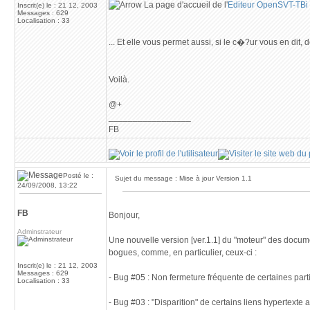
La page d'accueil de l'
Editeur OpenSVT-TBi
Inscrit(e) le : 21 12, 2003
Messages : 629
Localisation : 33
... Et elle vous permet aussi, si le c�?ur vous en dit,
Voilà.
@+
_________________
FB
Posté le :
Sujet du message : Mise à jour Version 1.1
24/09/2008, 13:22
FB
Bonjour,
Adminstrateur
Une nouvelle version [ver.1.1] du "moteur" des docum
bogues, comme, en particulier, ceux-ci :
Inscrit(e) le : 21 12, 2003
Messages : 629
- Bug #05 : Non fermeture fréquente de certaines par
Localisation : 33
- Bug #03 : "Disparition" de certains liens hypertexte