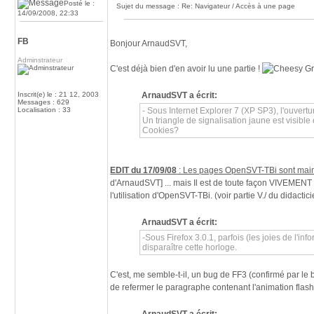
Posté le :
Sujet du message : Re: Navigateur / Accès à une page
14/09/2008, 22:33
FB
Bonjour ArnaudSVT,
Adminstrateur
C'est déjà bien d'en avoir lu une partie !
Inscrit(e) le : 21 12, 2003
ArnaudSVT a écrit:
Messages : 629
Localisation : 33
- Sous Internet Explorer 7 (XP SP3), l'ouvertu
Un triangle de signalisation jaune est visible 
Cookies?
EDIT du 17/09/08
: Les pages OpenSVT-TBi sont mai
d'ArnaudSVT] ... mais Il est de toute façon VIVEMENT c
l'utilisation d'OpenSVT-TBi. (voir partie V./ du didactici
ArnaudSVT a écrit:
-Sous Firefox 3.0.1, parfois (les joies de l'inf
disparaître cette horloge.
C'est, me semble-t-il, un bug de FF3 (confirmé par le 
de refermer le paragraphe contenant l'animation flash e