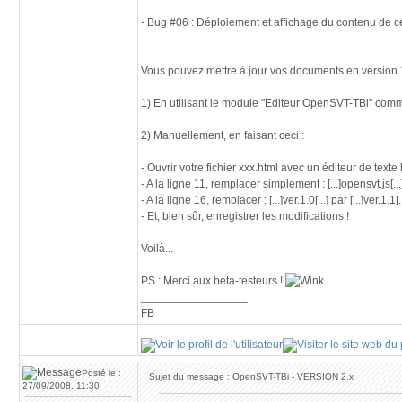
- Bug #06 : Déploiement et affichage du contenu de cert
Vous pouvez mettre à jour vos documents en version 1
1) En utilisant le module "Editeur OpenSVT-TBi" co
2) Manuellement, en faisant ceci :
- Ouvrir votre fichier xxx.html avec un éditeur de tex
- A la ligne 11, remplacer simplement : [...]opensvt.js[...] 
- A la ligne 16, remplacer : [...]ver.1.0[...] par [...]ver.1.1[.
- Et, bien sûr, enregistrer les modifications !
Voilà...
PS : Merci aux beta-testeurs !
_________________
FB
Posté le :
Sujet du message : OpenSVT-TBi - VERSION 2.x
27/09/2008, 11:30