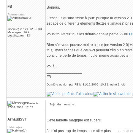
FB
Bonjour,
Adminstrateur
C'est plus qu'une "mise à jour" puisque la version 2.0 
espace de différents éléments (textes et images) pris
Inscrit(e) le : 21 12, 2003
Messages : 629
Vous trouverez tous les détails dans la partie V./ du
Di
Localisation : 33
Bien sûr, vous pouvez mettre à jour (en version 2.0)
fois), mais sachez que ceux-ci peuvent très bien reste
donc une perte de temps inutile, même aussi petite.
Voilà...
_________________
FB
Dernière édition par FB le 31/12/2009, 10:31; édité 1 fois
Posté le :
Sujet du message :
27/09/2008, 12:57
ArnaudSVT
Cette tablette magique est super!!!
Habitué(e)
Je n'ai pas trop de temps pour aller plus loin dans mes