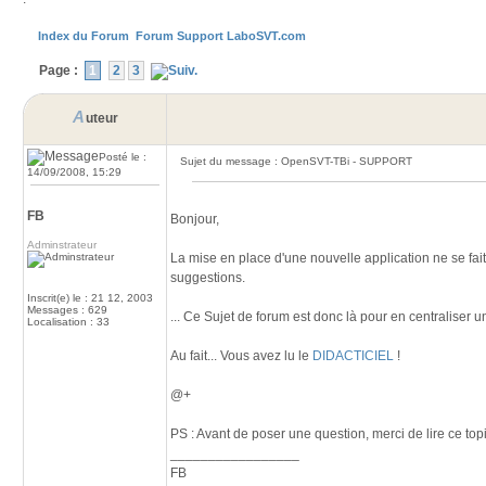
Index du Forum
Forum Support LaboSVT.com
Page :
1
2
3
A
uteur
Posté le :
Sujet du message : OpenSVT-TBi - SUPPORT
14/09/2008, 15:29
FB
Bonjour,
Adminstrateur
La mise en place d'une nouvelle application ne se fait
suggestions.
Inscrit(e) le : 21 12, 2003
Messages : 629
... Ce Sujet de forum est donc là pour en centraliser
Localisation : 33
Au fait... Vous avez lu le
DIDACTICIEL
!
@+
PS : Avant de poser une question, merci de lire ce to
_________________
FB