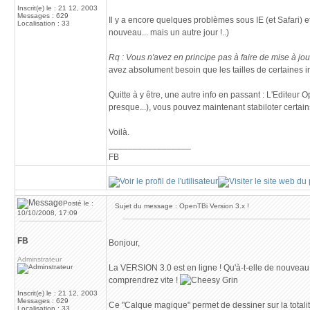
Inscrit(e) le : 21 12, 2003
Messages : 629
Il y a encore quelques problèmes sous IE (et Safari) e
Localisation : 33
nouveau... mais un autre jour !..)
Rq : Vous n'avez en principe pas à faire de mise à jo
avez absolument besoin que les tailles de certaines 
Quitte à y être, une autre info en passant : L'Editeur
presque...), vous pouvez maintenant stabiloter certains
Voilà.
_________________
FB
Posté le :
Sujet du message : OpenTBi Version 3.x !
10/10/2008, 17:09
FB
Bonjour,
Adminstrateur
La VERSION 3.0 est en ligne ! Qu'à-t-elle de nouveau 
comprendrez vite !
Inscrit(e) le : 21 12, 2003
Messages : 629
Ce "Calque magique" permet de dessiner sur la totalit
Localisation : 33