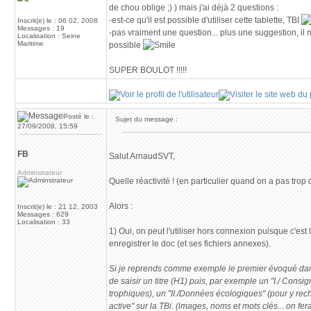
de chou oblige ;) ) mais j'ai déjà 2 questions :
-est-ce qu'il est possible d'utiliser cette tablette, TBI
Inscrit(e) le : 06 02, 2008
Messages : 19
-pas vraiment une question... plus une suggestion, il m
Localisation : Seine
Maritime
possible
SUPER BOULOT !!!!!
Posté le :
Sujet du message :
27/09/2008, 15:59
FB
Salut ArnaudSVT,
Adminstrateur
Quelle réactivité ! (en particulier quand on a pas trop
Alors :
Inscrit(e) le : 21 12, 2003
Messages : 629
Localisation : 33
1) Oui, on peut l'utiliser hors connexion puisque c'est
enregistrer le doc (et ses fichiers annexes).
Si je reprends comme exemple le premier évoqué dans le d
de saisir un titre (H1) puis, par exemple un "I./ Consig
trophiques), un "II./Données écologiques" (pour y rech
active" sur la TBi. (images, noms et mots clés... on fer