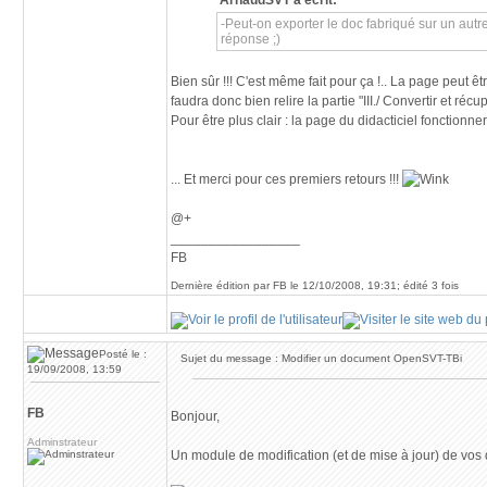
ArnaudSVT a écrit:
-Peut-on exporter le doc fabriqué sur un autre s
réponse ;)
Bien sûr !!! C'est même fait pour ça !.. La page peut êt
faudra donc bien relire la partie "III./ Convertir et ré
Pour être plus clair : la page du didacticiel fonctio
... Et merci pour ces premiers retours !!!
@+
_________________
FB
Dernière édition par FB le 12/10/2008, 19:31; édité 3 fois
Posté le :
Sujet du message : Modifier un document OpenSVT-TBi
19/09/2008, 13:59
FB
Bonjour,
Adminstrateur
Un module de modification (et de mise à jour) de vos 