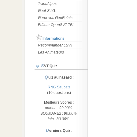
TransAlpes
Géol-S.I.G.
Gérer vos GéoPoints
Editeur OpenSVT-TBi
Informations
Recommander LSVT
Les Animateurs
SVT Quiz
Quiz au hasard :
RNG Saucats
(10 questions)
Meilleurs Scores :
adlene : 99.99%
SOUMARE2 : 90.00%
fafa : 80.00%
Derniers Quiz :