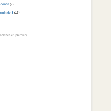
econde
(7)
rminale S
(13)
 affichés en premier)