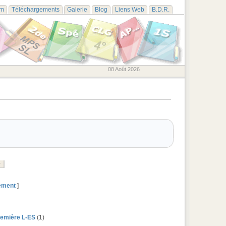
um
Téléchargements
Galerie
Blog
Liens Web
B.D.R.
08 Août 2026
gement
]
remière L-ES
(1)