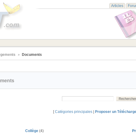
Articles
For
rgements
Documents
ements
[
Catégories principales
|
Proposer un Téléchar
Collège
(4)
P