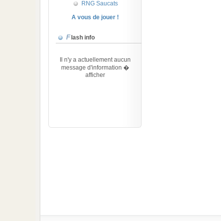
RNG Saucats
A vous de jouer !
Flash info
Il n'y a actuellement aucun
message d'information �
afficher