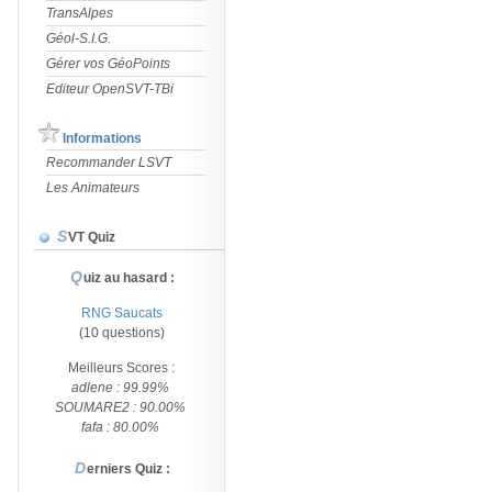
TransAlpes
Géol-S.I.G.
Gérer vos GéoPoints
Editeur OpenSVT-TBi
Informations
Recommander LSVT
Les Animateurs
SVT Quiz
Quiz au hasard :
RNG Saucats
(10 questions)
Meilleurs Scores :
adlene : 99.99%
SOUMARE2 : 90.00%
fafa : 80.00%
Derniers Quiz :