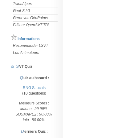
TransAlpes
Géol-S.I.G.
Gérer vos GéoPoints
Editeur OpenSVT-TBi
Informations
Recommander LSVT
Les Animateurs
SVT Quiz
Quiz au hasard :
RNG Saucats
(10 questions)
Meilleurs Scores :
adlene : 99.99%
SOUMARE2 : 90.00%
fafa : 80.00%
Derniers Quiz :