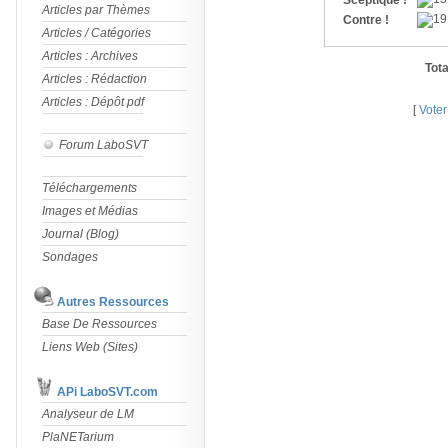
Sceptique !
Articles par Thèmes
Contre !
Articles / Catégories
Articles : Archives
Tota
Articles : Rédaction
Articles : Dépôt pdf
[
Voter
Forum LaboSVT
Téléchargements
Images et Médias
Journal (Blog)
Sondages
Autres Ressources
Base De Ressources
Liens Web (Sites)
APi LaboSVT.com
Analyseur de LM
PlaNETarium