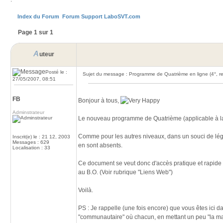
Index du Forum
Forum Support LaboSVT.com
Page 1 sur 1
A
uteur
Posté le :
Sujet du message : Programme de Quatrième en ligne (4°, r
27/05/2007, 08:51
FB
Bonjour à tous,
Adminstrateur
Le nouveau programme de Quatrième (applicable à la 
Comme pour les autres niveaux, dans un souci de légère
Inscrit(e) le : 21 12, 2003
Messages : 629
en sont absents.
Localisation : 33
Ce document se veut donc d'accès pratique et rapide 
au B.O. (Voir rubrique "Liens Web")
Voilà.
PS : Je rappelle (une fois encore) que vous êtes ici d
"communautaire" où chacun, en mettant un peu "la main